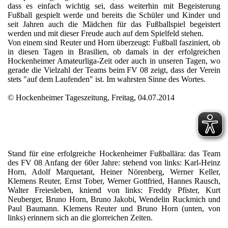
dass es einfach wichtig sei, dass weiterhin mit Begeisterung
Fußball gespielt werde und bereits die Schüler und Kinder und
seit Jahren auch die Mädchen für das Fußballspiel begeistert
werden und mit dieser Freude auch auf dem Spielfeld stehen.
Von einem sind Reuter und Horn überzeugt: Fußball fasziniert, ob
in diesen Tagen in Brasilien, ob damals in der erfolgreichen
Hockenheimer Amateurliga-Zeit oder auch in unseren Tagen, wo
gerade die Vielzahl der Teams beim FV 08 zeigt, dass der Verein
stets "auf dem Laufenden" ist. Im wahrsten Sinne des Wortes.
© Hockenheimer Tageszeitung, Freitag, 04.07.2014
Stand für eine erfolgreiche Hockenheimer Fußballära: das Team
des FV 08 Anfang der 60er Jahre: stehend von links: Karl-Heinz
Horn, Adolf Marquetant, Heiner Nörenberg, Werner Keller,
Klemens Reuter, Ernst Tober, Werner Gottfried, Hannes Rausch,
Walter Freiesleben, kniend von links: Freddy Pfister, Kurt
Neuberger, Bruno Horn, Bruno Jakobi, Wendelin Ruckmich und
Paul Baumann. Klemens Reuter und Bruno Horn (unten, von
links) erinnern sich an die glorreichen Zeiten.