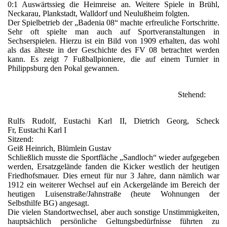
0:1 Auswärtssieg die Heimreise an. Weitere Spiele in Brühl,
Neckarau, Plankstadt, Walldorf und Neulußheim folgten.
Der Spielbetrieb der „Badenia 08“ machte erfreuliche Fortschritte.
Sehr oft spielte man auch auf Sportveranstaltungen in
Sechserspielen. Hierzu ist ein Bild von 1909 erhalten, das wohl
als das älteste in der Geschichte des FV 08 betrachtet werden
kann. Es zeigt 7 Fußballpioniere, die auf einem Turnier in
Philippsburg den Pokal gewannen.
Stehend:
Rulfs Rudolf, Eustachi Karl II, Dietrich Georg, Scheck
Fr, Eustachi Karl I
Sitzend:
Geiß Heinrich, Blümlein Gustav
Schließlich musste die Sportfläche „Sandloch“ wieder aufgegeben
werden, Ersatzgelände fanden die Kicker westlich der heutigen
Friedhofsmauer. Dies erneut für nur 3 Jahre, dann nämlich war
1912 ein weiterer Wechsel auf ein Ackergelände im Bereich der
heutigen Luisenstraße/Jahnstraße (heute Wohnungen der
Selbsthilfe BG) angesagt.
Die vielen Standortwechsel, aber auch sonstige Unstimmigkeiten,
hauptsächlich persönliche Geltungsbedürfnisse führten zu