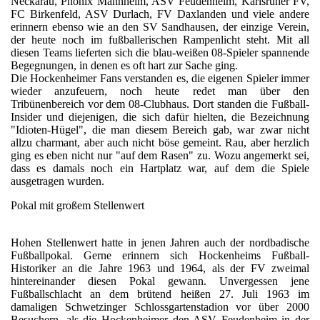
Neckarau, Phönix Mannheim, ASV Feudenheim, Karlsruher FV,
FC Birkenfeld, ASV Durlach, FV Daxlanden und viele andere
erinnern ebenso wie an den SV Sandhausen, der einzige Verein,
der heute noch im fußballerischen Rampenlicht steht. Mit all
diesen Teams lieferten sich die blau-weißen 08-Spieler spannende
Begegnungen, in denen es oft hart zur Sache ging.
Die Hockenheimer Fans verstanden es, die eigenen Spieler immer
wieder anzufeuern, noch heute redet man über den
Tribünenbereich vor dem 08-Clubhaus. Dort standen die Fußball-
Insider und diejenigen, die sich dafür hielten, die Bezeichnung
"Idioten-Hügel", die man diesem Bereich gab, war zwar nicht
allzu charmant, aber auch nicht böse gemeint. Rau, aber herzlich
ging es eben nicht nur "auf dem Rasen" zu. Wozu angemerkt sei,
dass es damals noch ein Hartplatz war, auf dem die Spiele
ausgetragen wurden.
Pokal mit großem Stellenwert
Hohen Stellenwert hatte in jenen Jahren auch der nordbadische
Fußballpokal. Gerne erinnern sich Hockenheims Fußball-
Historiker an die Jahre 1963 und 1964, als der FV zweimal
hintereinander diesen Pokal gewann. Unvergessen jene
Fußballschlacht an dem brütend heißen 27. Juli 1963 im
damaligen Schwetzinger Schlossgartenstadion vor über 2000
Besuchern, als die Hockenheimer den ASV Feudenheim in der