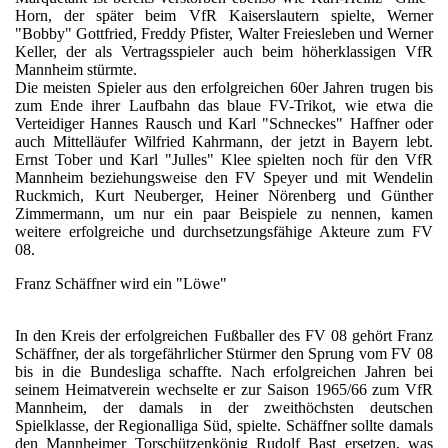
Horn, der später beim VfR Kaiserslautern spielte, Werner
"Bobby" Gottfried, Freddy Pfister, Walter Freiesleben und Werner
Keller, der als Vertragsspieler auch beim höherklassigen VfR
Mannheim stürmte.
Die meisten Spieler aus den erfolgreichen 60er Jahren trugen bis
zum Ende ihrer Laufbahn das blaue FV-Trikot, wie etwa die
Verteidiger Hannes Rausch und Karl "Schneckes" Haffner oder
auch Mittelläufer Wilfried Kahrmann, der jetzt in Bayern lebt.
Ernst Tober und Karl "Julles" Klee spielten noch für den VfR
Mannheim beziehungsweise den FV Speyer und mit Wendelin
Ruckmich, Kurt Neuberger, Heiner Nörenberg und Günther
Zimmermann, um nur ein paar Beispiele zu nennen, kamen
weitere erfolgreiche und durchsetzungsfähige Akteure zum FV
08.
Franz Schäffner wird ein "Löwe"
In den Kreis der erfolgreichen Fußballer des FV 08 gehört Franz
Schäffner, der als torgefährlicher Stürmer den Sprung vom FV 08
bis in die Bundesliga schaffte. Nach erfolgreichen Jahren bei
seinem Heimatverein wechselte er zur Saison 1965/66 zum VfR
Mannheim, der damals in der zweithöchsten deutschen
Spielklasse, der Regionalliga Süd, spielte. Schäffner sollte damals
den Mannheimer Torschützenkönig Rudolf Bast ersetzen, was