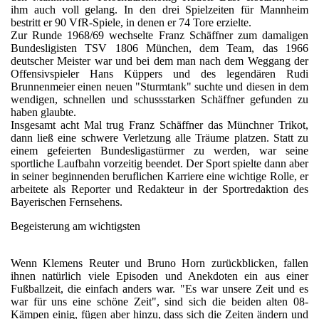
ihm auch voll gelang. In den drei Spielzeiten für Mannheim
bestritt er 90 VfR-Spiele, in denen er 74 Tore erzielte.
Zur Runde 1968/69 wechselte Franz Schäffner zum damaligen
Bundesligisten TSV 1806 München, dem Team, das 1966
deutscher Meister war und bei dem man nach dem Weggang der
Offensivspieler Hans Küppers und des legendären Rudi
Brunnenmeier einen neuen "Sturmtank" suchte und diesen in dem
wendigen, schnellen und schussstarken Schäffner gefunden zu
haben glaubte.
Insgesamt acht Mal trug Franz Schäffner das Münchner Trikot,
dann ließ eine schwere Verletzung alle Träume platzen. Statt zu
einem gefeierten Bundesligastürmer zu werden, war seine
sportliche Laufbahn vorzeitig beendet. Der Sport spielte dann aber
in seiner beginnenden beruflichen Karriere eine wichtige Rolle, er
arbeitete als Reporter und Redakteur in der Sportredaktion des
Bayerischen Fernsehens.
Begeisterung am wichtigsten
Wenn Klemens Reuter und Bruno Horn zurückblicken, fallen
ihnen natürlich viele Episoden und Anekdoten ein aus einer
Fußballzeit, die einfach anders war. "Es war unsere Zeit und es
war für uns eine schöne Zeit", sind sich die beiden alten 08-
Kämpen einig, fügen aber hinzu, dass sich die Zeiten ändern und