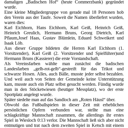
damaligen „Badischen Hof“ (heute Commerzbank) gegründet
wurde.
Eine kleine Mitgliedergruppe von gerade mal 18 Personen hob
den Verein aus der Taufe. Soweit die Namen überliefert wurden,
waren dies:
Karl Eichhorn, Hans Eichhorn, Karl Geiß, Heinrich Geiß,
Heinrich Greulich, Hermann Bruns, Georg Dietrich, Karl
Pflaum,Josef Haas, Gustav Blümlein, Eduard Schweikert und
Isaak Löb.
Aus dieser Gruppe bildeten die Herren Karl Eichhorn (1.
Vorsitzender), Karl Geiß (2. Vorsitzender und Spielführer)und
Hermann Bruns (Kassierer) die erste Vorstandschaft.
Als Vereinsfarben wählte man zunächst die badischen
Landesfarben „gelb-rot-gelb“-gestreift für das Trikot und
schwarze Hosen. Alles, auch Bälle, musste jeder selbst bezahlen.
Und weil auch von Seiten der Gemeinde keine Unterstützung
kam, musste auch ein Platz selbst gesucht werden. Fündig wurde
man in den Stöcketwiesen (heutiger Messplatz), wo der erste
Sportplatz angelegt wurde.
Später siedelte man auf das Sandloch am „Roten Häusl“ über.
Obwohl das Fußballspielen in dieser Zeit mit erheblichen
persönlichen Opfern verbunden war, stellte man eine
schlagkräftige Mannschaft zusammen, die allerdings ihr erstes
Spiel in Wiesloch 0:13 verlor. Die Mannschaft ließ sich aber nicht
entmutigen und trat nach dem zweiten Spiel in Ketsch mit einem