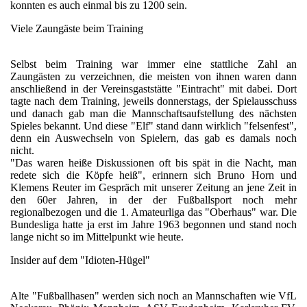
konnten es auch einmal bis zu 1200 sein.
Viele Zaungäste beim Training
Selbst beim Training war immer eine stattliche Zahl an
Zaungästen zu verzeichnen, die meisten von ihnen waren dann
anschließend in der Vereinsgaststätte "Eintracht" mit dabei. Dort
tagte nach dem Training, jeweils donnerstags, der Spielausschuss
und danach gab man die Mannschaftsaufstellung des nächsten
Spieles bekannt. Und diese "Elf" stand dann wirklich "felsenfest",
denn ein Auswechseln von Spielern, das gab es damals noch
nicht.
"Das waren heiße Diskussionen oft bis spät in die Nacht, man
redete sich die Köpfe heiß", erinnern sich Bruno Horn und
Klemens Reuter im Gespräch mit unserer Zeitung an jene Zeit in
den 60er Jahren, in der der Fußballsport noch mehr
regionalbezogen und die 1. Amateurliga das "Oberhaus" war. Die
Bundesliga hatte ja erst im Jahre 1963 begonnen und stand noch
lange nicht so im Mittelpunkt wie heute.
Insider auf dem "Idioten-Hügel"
Alte "Fußballhasen" werden sich noch an Mannschaften wie VfL