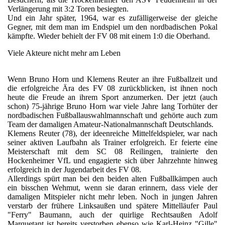
Verlängerung mit 3:2 Toren besiegten.
Und ein Jahr später, 1964, war es zufälligerweise der gleiche
Gegner, mit dem man im Endspiel um den nordbadischen Pokal
kämpfte. Wieder behielt der FV 08 mit einem 1:0 die Oberhand.
Viele Akteure nicht mehr am Leben
Wenn Bruno Horn und Klemens Reuter an ihre Fußballzeit und
die erfolgreiche Ära des FV 08 zurückblicken, ist ihnen noch
heute die Freude an ihrem Sport anzumerken. Der jetzt (auch
schon) 75-jährige Bruno Horn war viele Jahre lang Torhüter der
nordbadischen Fußballauswahlmannschaft und gehörte auch zum
Team der damaligen Amateur-Nationalmannschaft Deutschlands.
Klemens Reuter (78), der ideenreiche Mittelfeldspieler, war nach
seiner aktiven Laufbahn als Trainer erfolgreich. Er feierte eine
Meisterschaft mit dem SC 08 Reilingen, trainierte den
Hockenheimer VfL und engagierte sich über Jahrzehnte hinweg
erfolgreich in der Jugendarbeit des FV 08.
Allerdings spürt man bei den beiden alten Fußballkämpen auch
ein bisschen Wehmut, wenn sie daran erinnern, dass viele der
damaligen Mitspieler nicht mehr leben. Noch in jungen Jahren
verstarb der frühere Linksaußen und spätere Mittelläufer Paul
"Ferry" Baumann, auch der quirlige Rechtsaußen Adolf
Marquetant ist bereits verstorben ebenso wie Karl-Heinz "Gille"