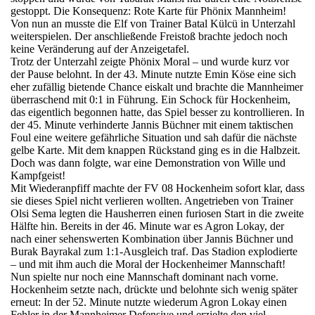
gestoppt. Die Konsequenz: Rote Karte für Phönix Mannheim!
Von nun an musste die Elf von Trainer Batal Külcü in Unterzahl
weiterspielen. Der anschließende Freistoß brachte jedoch noch
keine Veränderung auf der Anzeigetafel.
Trotz der Unterzahl zeigte Phönix Moral – und wurde kurz vor
der Pause belohnt. In der 43. Minute nutzte Emin Köse eine sich
eher zufällig bietende Chance eiskalt und brachte die Mannheimer
überraschend mit 0:1 in Führung. Ein Schock für Hockenheim,
das eigentlich begonnen hatte, das Spiel besser zu kontrollieren. In
der 45. Minute verhinderte Jannis Büchner mit einem taktischen
Foul eine weitere gefährliche Situation und sah dafür die nächste
gelbe Karte. Mit dem knappen Rückstand ging es in die Halbzeit.
Doch was dann folgte, war eine Demonstration von Wille und
Kampfgeist!
Mit Wiederanpfiff machte der FV 08 Hockenheim sofort klar, dass
sie dieses Spiel nicht verlieren wollten. Angetrieben von Trainer
Olsi Sema legten die Hausherren einen furiosen Start in die zweite
Hälfte hin. Bereits in der 46. Minute war es Agron Lokay, der
nach einer sehenswerten Kombination über Jannis Büchner und
Burak Bayrakal zum 1:1-Ausgleich traf. Das Stadion explodierte
– und mit ihm auch die Moral der Hockenheimer Mannschaft!
Nun spielte nur noch eine Mannschaft dominant nach vorne.
Hockenheim setzte nach, drückte und belohnte sich wenig später
erneut: In der 52. Minute nutzte wiederum Agron Lokay einen
Fehler in der Mannheimer Defensive und erzielte den viel