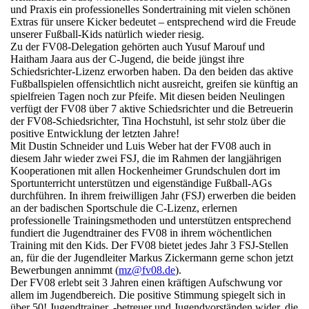
und Praxis ein professionelles Sondertraining mit vielen schönen
Extras für unsere Kicker bedeutet – entsprechend wird die Freude
unserer Fußball-Kids natürlich wieder riesig.
Zu der FV08-Delegation gehörten auch Yusuf Marouf und
Haitham Jaara aus der C-Jugend, die beide jüngst ihre
Schiedsrichter-Lizenz erworben haben. Da den beiden das aktive
Fußballspielen offensichtlich nicht ausreicht, greifen sie künftig an
spielfreien Tagen noch zur Pfeife. Mit diesen beiden Neulingen
verfügt der FV08 über 7 aktive Schiedsrichter und die Betreuerin
der FV08-Schiedsrichter, Tina Hochstuhl, ist sehr stolz über die
positive Entwicklung der letzten Jahre!
Mit Dustin Schneider und Luis Weber hat der FV08 auch in
diesem Jahr wieder zwei FSJ, die im Rahmen der langjährigen
Kooperationen mit allen Hockenheimer Grundschulen dort im
Sportunterricht unterstützen und eigenständige Fußball-AGs
durchführen. In ihrem freiwilligen Jahr (FSJ) erwerben die beiden
an der badischen Sportschule die C-Lizenz, erlernen
professionelle Trainingsmethoden und unterstützen entsprechend
fundiert die Jugendtrainer des FV08 in ihrem wöchentlichen
Training mit den Kids. Der FV08 bietet jedes Jahr 3 FSJ-Stellen
an, für die der Jugendleiter Markus Zickermann gerne schon jetzt
Bewerbungen annimmt (
mz@fv08.de
).
Der FV08 erlebt seit 3 Jahren einen kräftigen Aufschwung vor
allem im Jugendbereich. Die positive Stimmung spiegelt sich in
über 50! Jugendtrainer, -betreuer und Jugendvorständen wider, die