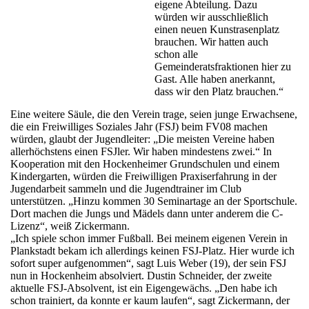
eigene Abteilung. Dazu
würden wir ausschließlich
einen neuen Kunstrasenplatz
brauchen. Wir hatten auch
schon alle
Gemeinderatsfraktionen hier zu
Gast. Alle haben anerkannt,
dass wir den Platz brauchen.“
Eine weitere Säule, die den Verein trage, seien junge Erwachsene,
die ein Freiwilliges Soziales Jahr (FSJ) beim FV08 machen
würden, glaubt der Jugendleiter: „Die meisten Vereine haben
allerhöchstens einen FSJler. Wir haben mindestens zwei.“ In
Kooperation mit den Hockenheimer Grundschulen und einem
Kindergarten, würden die Freiwilligen Praxiserfahrung in der
Jugendarbeit sammeln und die Jugendtrainer im Club
unterstützen. „Hinzu kommen 30 Seminartage an der Sportschule.
Dort machen die Jungs und Mädels dann unter anderem die C-
Lizenz“, weiß Zickermann.
„Ich spiele schon immer Fußball. Bei meinem eigenen Verein in
Plankstadt bekam ich allerdings keinen FSJ-Platz. Hier wurde ich
sofort super aufgenommen“, sagt Luis Weber (19), der sein FSJ
nun in Hockenheim absolviert. Dustin Schneider, der zweite
aktuelle FSJ-Absolvent, ist ein Eigengewächs. „Den habe ich
schon trainiert, da konnte er kaum laufen“, sagt Zickermann, der