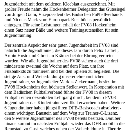
Jugendarbeit mit dem goldenen Kleeblatt ausgezeichnet. Mit
großer Freude nahm die Hockenheimer Delegation das Gütesiegel
von Jürgen Galm, Vizepräsident des Badischen Fußballverbands
und Nicolas Mack vom Europapark Rust höchstpersönlich
entgegen. Für seine Leistungen erhält der FV08 Hockenheim
einen Satz neuer Bälle und weitere Trainingsutensilien für sein
Jugendtraining.
Der zentrale Aspekt der sehr guten Jugendarbeit im FV08 sind
natürlich die Jugendtrainer, die dieses Jahr durch Felix Lattrell,
Armin Husic und Christian Krämer bei der Ehrung vertreten
wurden. Wie alle Jugendtrainer des FV08 stehen auch die drei
mindestens zweimal die Woche auf dem Platz, um ihre
Fußballkids zu trainieren und bei den Spielen zu begleiten. Die
stetige Aus- und Weiterbildung unserer ehrenamtlichen
Jugendtrainer, so Jugendleiter Markus Zickermann, besitzt im
FV08 Hockenheim den höchsten Stellenwert. In Kooperation mit
dem Badischen Fußballverband führte der FV08 in diesem
Frühjahr einen dezentralen Lehrgang durch, bei dem 5 FV08-
Jugendtrainer das Kindertrainerzertifikat erworben haben. Weitere
6 Jugendtrainer haben jüngst ihren DFB-Basiscoach absolviert -
einem wichtigen Baustein auf dem Weg zur Trainer-C-Lizenz,
den 9 weitere Jugendtrainer des FV08 bereits besitzen. Darüber
hinaus kommt im nächsten Frühjahr wieder das DFB-mobil in die
Rennstadt zu Gast, welches neben der Weiterbildung in Theorie