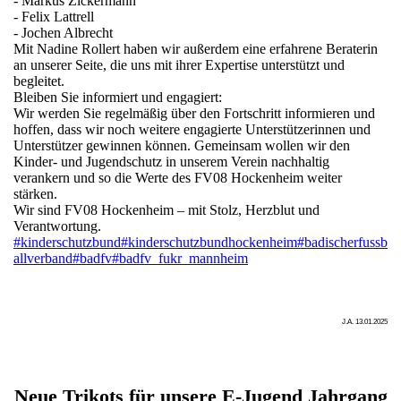
- Markus Zickermann
- Felix Lattrell
- Jochen Albrecht
Mit Nadine Rollert haben wir außerdem eine erfahrene Beraterin
an unserer Seite, die uns mit ihrer Expertise unterstützt und
begleitet.
Bleiben Sie informiert und engagiert:
Wir werden Sie regelmäßig über den Fortschritt informieren und
hoffen, dass wir noch weitere engagierte Unterstützerinnen und
Unterstützer gewinnen können. Gemeinsam wollen wir den
Kinder- und Jugendschutz in unserem Verein nachhaltig
verankern und so die Werte des FV08 Hockenheim weiter
stärken.
Wir sind FV08 Hockenheim – mit Stolz, Herzblut und
Verantwortung.
#kinderschutzbund
#kinderschutzbundhockenheim
#badischerfussb
allverband
#badfv
#badfv_fukr_mannheim
J.A. 13.01.2025
Neue Trikots für unsere E-Jugend Jahrgang