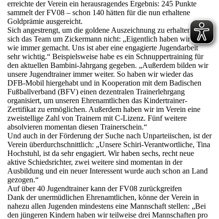
erreichte der Verein ein herausragendes Ergebnis: 245 Punkte
sammelt der FV08 – schon 140 hätten für die nun erhaltene
Goldprämie ausgereicht.
Sich angestrengt, um die goldene Auszeichnung zu erhalten, habe
sich das Team um Zickermann nicht: „Eigentlich haben wir alles
wie immer gemacht. Uns ist aber eine engagierte Jugendarbeit
sehr wichtig.“ Beispielsweise habe es ein Schnuppertraining für
den aktuellen Bambini-Jahrgang gegeben. „Außerdem bilden wir
unsere Jugendtrainer immer weiter. So haben wir wieder das
DFB-Mobil hiergehabt und in Kooperation mit dem Badischen
Fußballverband (BFV) einen dezentralen Trainerlehrgang
organisiert, um unseren Ehrenamtlichen das Kindertrainer-
Zertifikat zu ermöglichen. Außerdem haben wir im Verein eine
zweistellige Zahl von Trainern mit C-Lizenz. Fünf weitere
absolvieren momentan diesen Trainerschein.“
Und auch in der Förderung der Suche nach Unparteiischen, ist der
Verein überdurchschnittlich: „Unsere Schiri-Verantwortliche, Tina
Hochstuhl, ist da sehr engagiert. Wir haben sechs, recht neue
aktive Schiedsrichter, zwei weitere sind momentan in der
Ausbildung und ein neuer Interessent wurde auch schon an Land
gezogen.“
Auf über 40 Jugendtrainer kann der FV08 zurückgreifen
Dank der unermüdlichen Ehrenamtlichen, könne der Verein in
nahezu allen Jugenden mindestens eine Mannschaft stellen: „Bei
den jüngeren Kindern haben wir teilweise drei Mannschaften pro