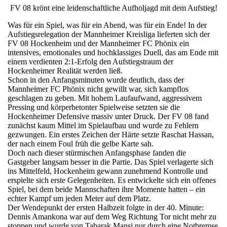
FV 08 krönt eine leidenschaftliche Aufholjagd mit dem Aufstieg!
Was für ein Spiel, was für ein Abend, was für ein Ende! In der
Aufstiegsrelegation der Mannheimer Kreisliga lieferten sich der
FV 08 Hockenheim und der Mannheimer FC Phönix ein
intensives, emotionales und hochklassiges Duell, das am Ende mit
einem verdienten 2:1-Erfolg den Aufstiegstraum der
Hockenheimer Realität werden ließ.
Schon in den Anfangsminuten wurde deutlich, dass der
Mannheimer FC Phönix nicht gewillt war, sich kampflos
geschlagen zu geben. Mit hohem Laufaufwand, aggressivem
Pressing und körperbetonter Spielweise setzten sie die
Hockenheimer Defensive massiv unter Druck. Der FV 08 fand
zunächst kaum Mittel im Spielaufbau und wurde zu Fehlern
gezwungen. Ein erstes Zeichen der Härte setzte Raschat Hassan,
der nach einem Foul früh die gelbe Karte sah.
Doch nach dieser stürmischen Anfangsphase fanden die
Gastgeber langsam besser in die Partie. Das Spiel verlagerte sich
ins Mittelfeld, Hockenheim gewann zunehmend Kontrolle und
erspielte sich erste Gelegenheiten. Es entwickelte sich ein offenes
Spiel, bei dem beide Mannschaften ihre Momente hatten – ein
echter Kampf um jeden Meter auf dem Platz.
Der Wendepunkt der ersten Halbzeit folgte in der 40. Minute:
Dennis Amankona war auf dem Weg Richtung Tor nicht mehr zu
stoppen und wurde von Tabarak Mansi nur durch eine Notbremse