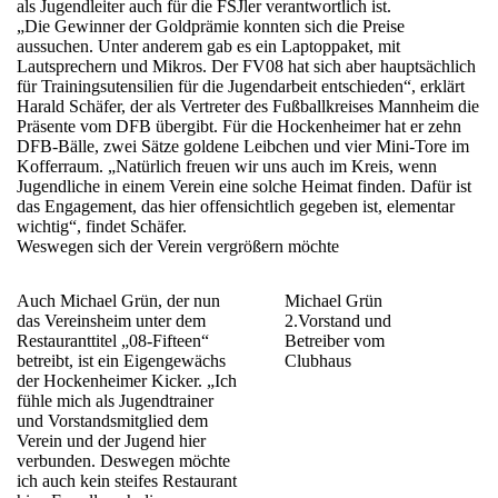
als Jugendleiter auch für die FSJler verantwortlich ist.
„Die Gewinner der Goldprämie konnten sich die Preise
aussuchen. Unter anderem gab es ein Laptoppaket, mit
Lautsprechern und Mikros. Der FV08 hat sich aber hauptsächlich
für Trainingsutensilien für die Jugendarbeit entschieden“, erklärt
Harald Schäfer, der als Vertreter des Fußballkreises Mannheim die
Präsente vom DFB übergibt. Für die Hockenheimer hat er zehn
DFB-Bälle, zwei Sätze goldene Leibchen und vier Mini-Tore im
Kofferraum. „Natürlich freuen wir uns auch im Kreis, wenn
Jugendliche in einem Verein eine solche Heimat finden. Dafür ist
das Engagement, das hier offensichtlich gegeben ist, elementar
wichtig“, findet Schäfer.
Weswegen sich der Verein vergrößern möchte
Auch Michael Grün, der nun
Michael Grün
das Vereinsheim unter dem
2.Vorstand und
Restauranttitel „08-Fifteen“
Betreiber vom
betreibt, ist ein Eigengewächs
Clubhaus
der Hockenheimer Kicker. „Ich
fühle mich als Jugendtrainer
und Vorstandsmitglied dem
Verein und der Jugend hier
verbunden. Deswegen möchte
ich auch kein steifes Restaurant